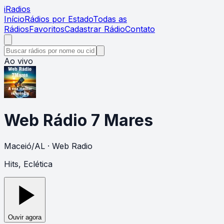
i
Radios
Início
Rádios por Estado
Todas as
Rádios
Favoritos
Cadastrar Rádio
Contato
Ao vivo
Web Rádio 7 Mares
Maceió
/
AL
· Web Radio
Hits, Eclética
Ouvir agora