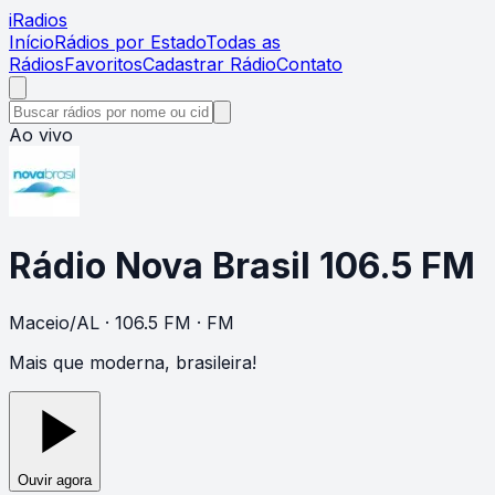
i
Radios
Início
Rádios por Estado
Todas as
Rádios
Favoritos
Cadastrar Rádio
Contato
Ao vivo
Rádio Nova Brasil 106.5 FM
Maceio
/
AL
· 106.5 FM
· FM
Mais que moderna, brasileira!
Ouvir agora