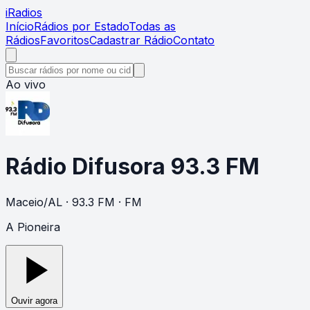
i
Radios
Início
Rádios por Estado
Todas as
Rádios
Favoritos
Cadastrar Rádio
Contato
Ao vivo
Rádio Difusora 93.3 FM
Maceio
/
AL
· 93.3 FM
· FM
A Pioneira
Ouvir agora