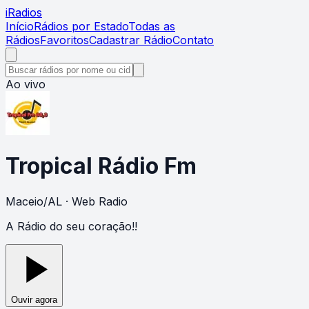
i
Radios
Início
Rádios por Estado
Todas as
Rádios
Favoritos
Cadastrar Rádio
Contato
Ao vivo
Tropical Rádio Fm
Maceio
/
AL
· Web Radio
A Rádio do seu coração!!
Ouvir agora