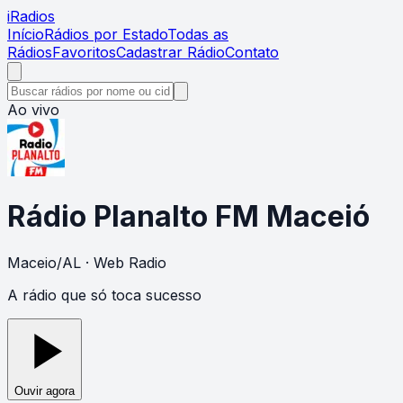
i
Radios
Início
Rádios por Estado
Todas as
Rádios
Favoritos
Cadastrar Rádio
Contato
Ao vivo
Rádio Planalto FM Maceió
Maceio
/
AL
· Web Radio
A rádio que só toca sucesso
Ouvir agora