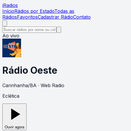
i
Radios
Início
Rádios por Estado
Todas as
Rádios
Favoritos
Cadastrar Rádio
Contato
Ao vivo
Rádio Oeste
Carinhanha
/
BA
· Web Radio
Eclética
Ouvir agora