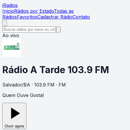
i
Radios
Início
Rádios por Estado
Todas as
Rádios
Favoritos
Cadastrar Rádio
Contato
Ao vivo
Rádio A Tarde 103.9 FM
Salvador
/
BA
· 103.9 FM
· FM
Quem Ouve Gosta!
Ouvir agora