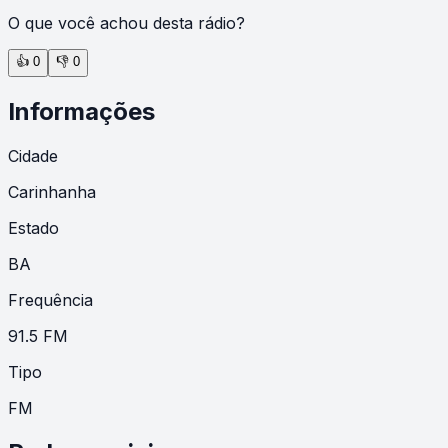
O que você achou desta rádio?
👍
0
👎
0
Informações
Cidade
Carinhanha
Estado
BA
Frequência
91.5 FM
Tipo
FM