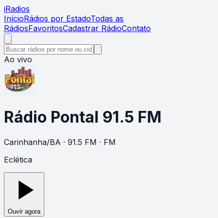
i
Radios
Início
Rádios por Estado
Todas as
Rádios
Favoritos
Cadastrar Rádio
Contato
Ao vivo
Rádio Pontal 91.5 FM
Carinhanha
/
BA
· 91.5 FM
· FM
Eclética
Ouvir agora