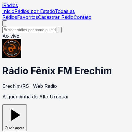
i
Radios
Início
Rádios por Estado
Todas as
Rádios
Favoritos
Cadastrar Rádio
Contato
Ao vivo
Rádio Fênix FM Erechim
Erechim
/
RS
· Web Radio
A queridinha do Alto Uruguai
Ouvir agora