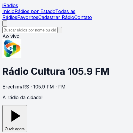
i
Radios
Início
Rádios por Estado
Todas as
Rádios
Favoritos
Cadastrar Rádio
Contato
Ao vivo
Rádio Cultura 105.9 FM
Erechim
/
RS
· 105.9 FM
· FM
A rádio da cidade!
Ouvir agora