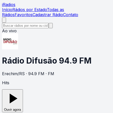
i
Radios
Início
Rádios por Estado
Todas as
Rádios
Favoritos
Cadastrar Rádio
Contato
Ao vivo
Rádio Difusão 94.9 FM
Erechim
/
RS
· 94.9 FM
· FM
Hits
Ouvir agora