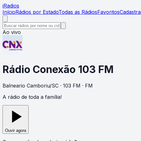
i
Radios
Início
Rádios por Estado
Todas as Rádios
Favoritos
Cadastra
Ao vivo
Rádio Conexão 103 FM
Balneario Camboriu
/
SC
· 103 FM
· FM
A rádio de toda a família!
Ouvir agora