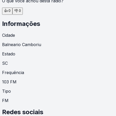
O que você achou desta rádio?
👍
0
👎
0
Informações
Cidade
Balneario Camboriu
Estado
SC
Frequência
103 FM
Tipo
FM
Redes sociais