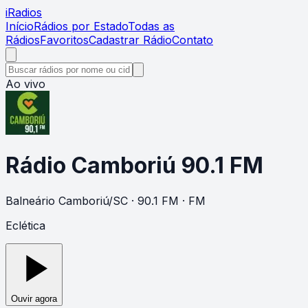
i
Radios
Início
Rádios por Estado
Todas as
Rádios
Favoritos
Cadastrar Rádio
Contato
Ao vivo
Rádio Camboriú 90.1 FM
Balneário Camboriú
/
SC
· 90.1 FM
· FM
Eclética
Ouvir agora