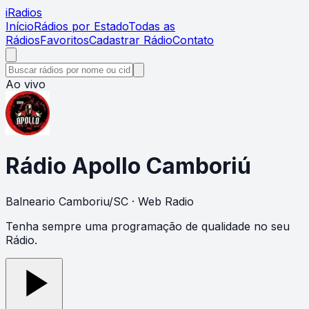
i
Radios
Início
Rádios por Estado
Todas as
Rádios
Favoritos
Cadastrar Rádio
Contato
Ao vivo
Rádio Apollo Camboriú
Balneario Camboriu
/
SC
· Web Radio
Tenha sempre uma programação de qualidade no seu
Rádio.