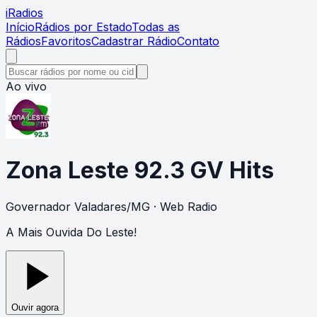
i
Radios
Início
Rádios por Estado
Todas as
Rádios
Favoritos
Cadastrar Rádio
Contato
Ao vivo
Zona Leste 92.3 GV Hits
Governador Valadares
/
MG
· Web Radio
A Mais Ouvida Do Leste!
Ouvir agora