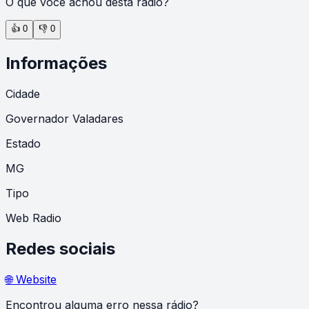
O que você achou desta rádio?
👍
0
👎
0
Informações
Cidade
Governador Valadares
Estado
MG
Tipo
Web Radio
Redes sociais
🌐 Website
Encontrou alguma erro nessa rádio?