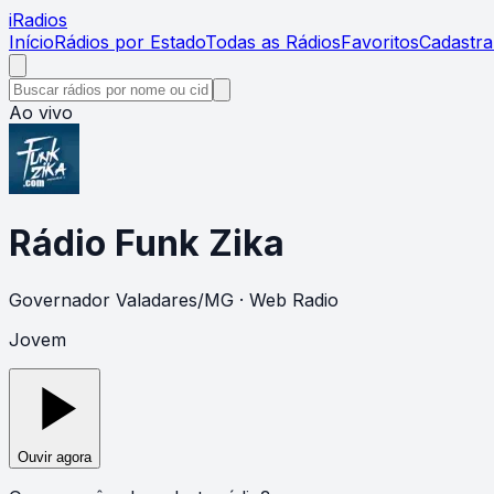
i
Radios
Início
Rádios por Estado
Todas as Rádios
Favoritos
Cadastra
Ao vivo
Rádio Funk Zika
Governador Valadares
/
MG
· Web Radio
Jovem
Ouvir agora