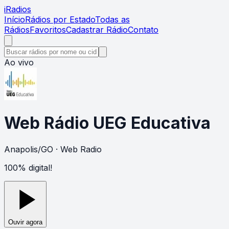
i
Radios
Início
Rádios por Estado
Todas as
Rádios
Favoritos
Cadastrar Rádio
Contato
Ao vivo
Web Rádio UEG Educativa
Anapolis
/
GO
· Web Radio
100% digital!
Ouvir agora