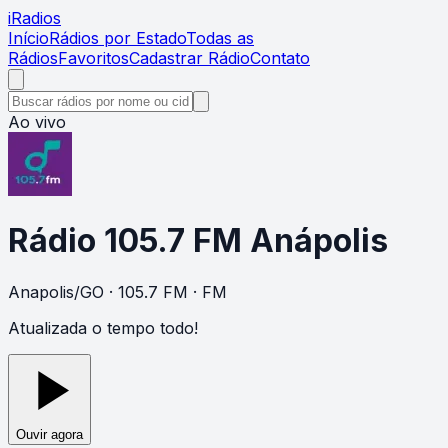
i
Radios
Início
Rádios por Estado
Todas as
Rádios
Favoritos
Cadastrar Rádio
Contato
Ao vivo
Rádio 105.7 FM Anápolis
Anapolis
/
GO
· 105.7 FM
· FM
Atualizada o tempo todo!
Ouvir agora