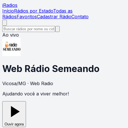
i
Radios
Início
Rádios por Estado
Todas as
Rádios
Favoritos
Cadastrar Rádio
Contato
Ao vivo
Web Rádio Semeando
Vicosa
/
MG
· Web Radio
Ajudando você a viver melhor!
Ouvir agora