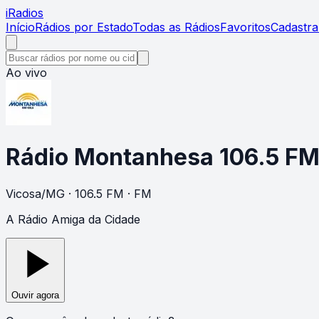
i
Radios
Início
Rádios por Estado
Todas as Rádios
Favoritos
Cadastra
Ao vivo
Rádio Montanhesa 106.5 F
Vicosa
/
MG
· 106.5 FM
· FM
A Rádio Amiga da Cidade
Ouvir agora