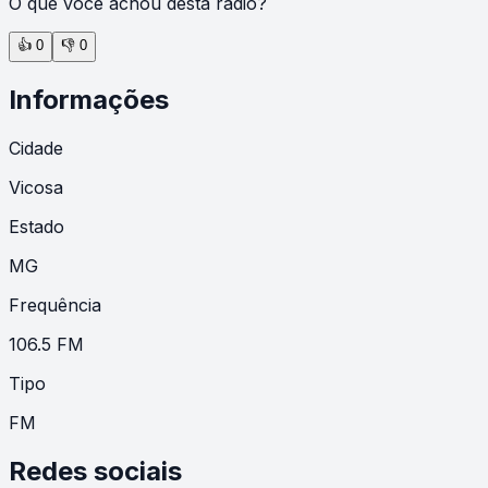
O que você achou desta rádio?
👍
0
👎
0
Informações
Cidade
Vicosa
Estado
MG
Frequência
106.5 FM
Tipo
FM
Redes sociais