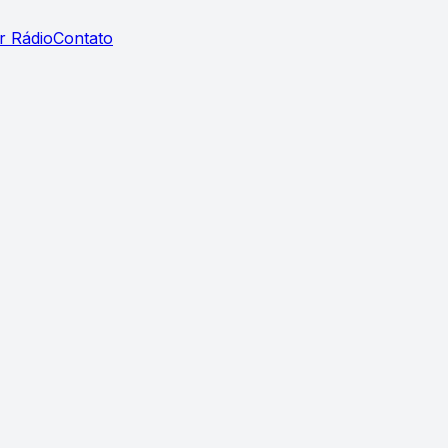
r Rádio
Contato
M