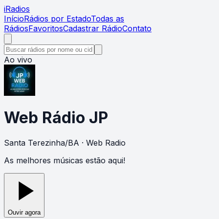
i
Radios
Início
Rádios por Estado
Todas as
Rádios
Favoritos
Cadastrar Rádio
Contato
Ao vivo
Web Rádio JP
Santa Terezinha
/
BA
· Web Radio
As melhores músicas estão aqui!
Ouvir agora