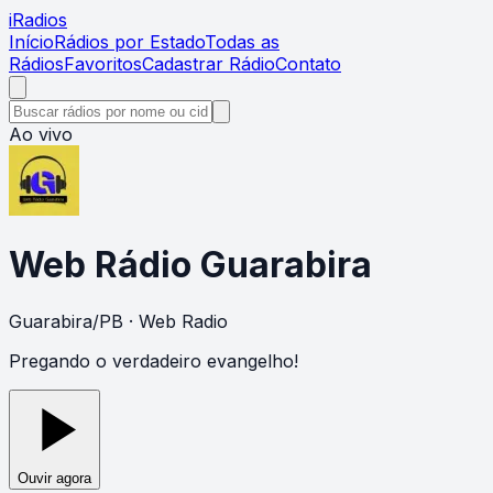
i
Radios
Início
Rádios por Estado
Todas as
Rádios
Favoritos
Cadastrar Rádio
Contato
Ao vivo
Web Rádio Guarabira
Guarabira
/
PB
· Web Radio
Pregando o verdadeiro evangelho!
Ouvir agora