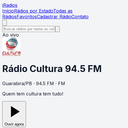
i
Radios
Início
Rádios por Estado
Todas as
Rádios
Favoritos
Cadastrar Rádio
Contato
Ao vivo
Rádio Cultura 94.5 FM
Guarabira
/
PB
· 94.5 FM
· FM
Quem tem cultura tem tudo!
Ouvir agora