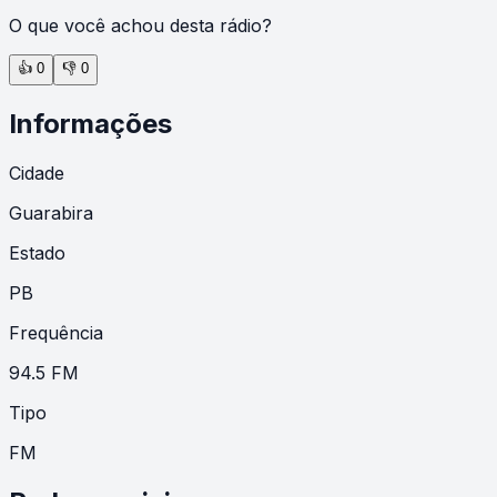
O que você achou desta rádio?
👍
0
👎
0
Informações
Cidade
Guarabira
Estado
PB
Frequência
94.5 FM
Tipo
FM