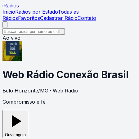
i
Radios
Início
Rádios por Estado
Todas as
Rádios
Favoritos
Cadastrar Rádio
Contato
Ao vivo
Web Rádio Conexão Brasil
Belo Horizonte
/
MG
· Web Radio
Compromisso e fé
Ouvir agora