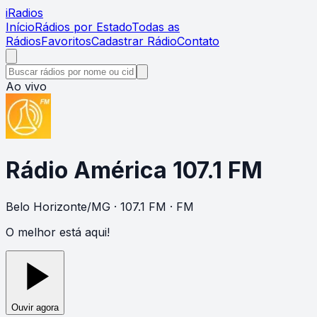
i
Radios
Início
Rádios por Estado
Todas as
Rádios
Favoritos
Cadastrar Rádio
Contato
Ao vivo
Rádio América 107.1 FM
Belo Horizonte
/
MG
· 107.1 FM
· FM
O melhor está aqui!
Ouvir agora