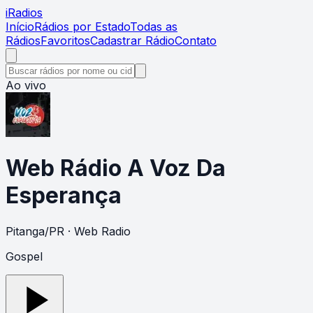
i
Radios
Início
Rádios por Estado
Todas as
Rádios
Favoritos
Cadastrar Rádio
Contato
Ao vivo
Web Rádio A Voz Da
Esperança
Pitanga
/
PR
· Web Radio
Gospel