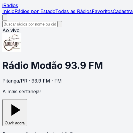
i
Radios
Início
Rádios por Estado
Todas as Rádios
Favoritos
Cadastra
Ao vivo
Rádio Modão 93.9 FM
Pitanga
/
PR
· 93.9 FM
· FM
A mais sertaneja!
Ouvir agora