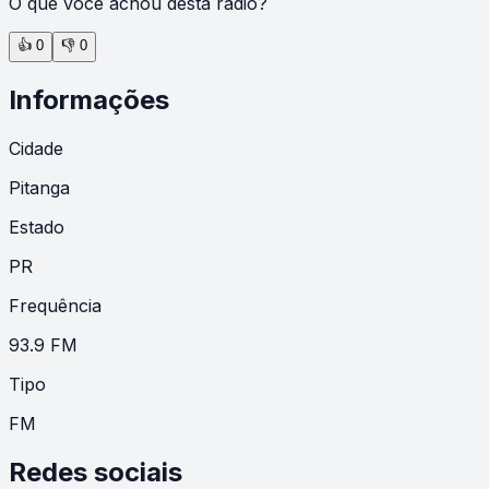
O que você achou desta rádio?
👍
0
👎
0
Informações
Cidade
Pitanga
Estado
PR
Frequência
93.9 FM
Tipo
FM
Redes sociais