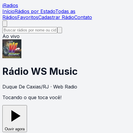
i
Radios
Início
Rádios por Estado
Todas as
Rádios
Favoritos
Cadastrar Rádio
Contato
Ao vivo
Rádio WS Music
Duque De Caxias
/
RJ
· Web Radio
Tocando o que toca você!
Ouvir agora