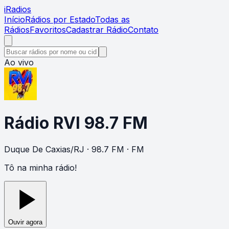
i
Radios
Início
Rádios por Estado
Todas as
Rádios
Favoritos
Cadastrar Rádio
Contato
Ao vivo
Rádio RVI 98.7 FM
Duque De Caxias
/
RJ
· 98.7 FM
· FM
Tô na minha rádio!
Ouvir agora