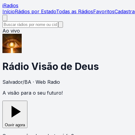
i
Radios
Início
Rádios por Estado
Todas as Rádios
Favoritos
Cadastra
Ao vivo
Rádio Visão de Deus
Salvador
/
BA
· Web Radio
A visão para o seu futuro!
Ouvir agora