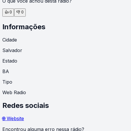
O que você achou desta rádio?
👍
0
👎
0
Informações
Cidade
Salvador
Estado
BA
Tipo
Web Radio
Redes sociais
🌐 Website
Encontrou alguma erro nessa rádio?