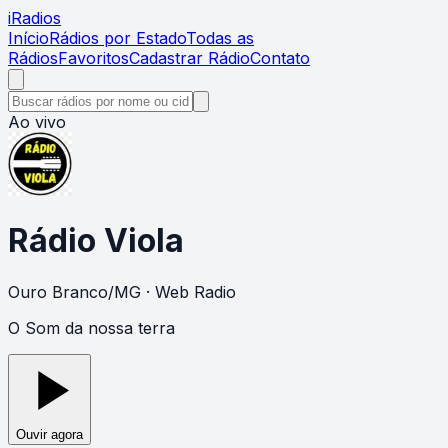
i
Radios
Início
Rádios por Estado
Todas as
Rádios
Favoritos
Cadastrar Rádio
Contato
Ao vivo
Rádio Viola
Ouro Branco
/
MG
· Web Radio
O Som da nossa terra
Ouvir agora