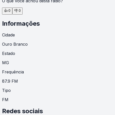
O que você achou desta rádio?
👍
0
👎
0
Informações
Cidade
Ouro Branco
Estado
MG
Frequência
87.9 FM
Tipo
FM
Redes sociais