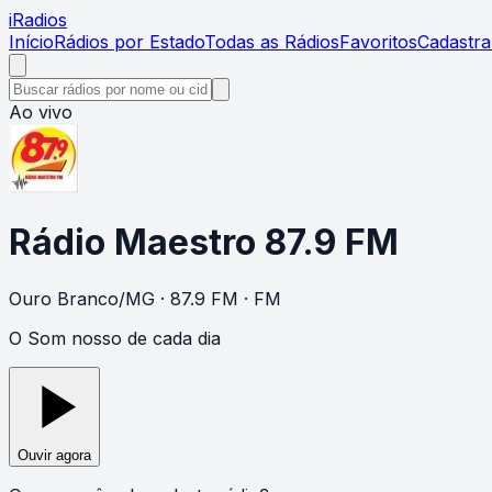
i
Radios
Início
Rádios por Estado
Todas as Rádios
Favoritos
Cadastra
Ao vivo
Rádio Maestro 87.9 FM
Ouro Branco
/
MG
· 87.9 FM
· FM
O Som nosso de cada dia
Ouvir agora