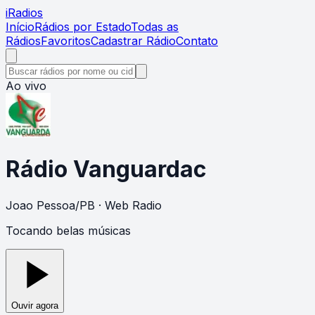
i
Radios
Início
Rádios por Estado
Todas as
Rádios
Favoritos
Cadastrar Rádio
Contato
Ao vivo
Rádio Vanguardac
Joao Pessoa
/
PB
· Web Radio
Tocando belas músicas
Ouvir agora