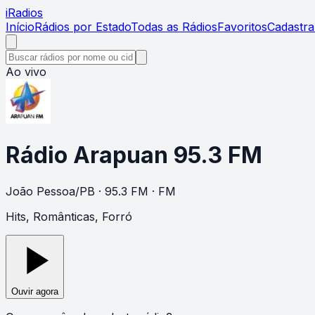
i
Radios
Início
Rádios por Estado
Todas as Rádios
Favoritos
Cadastra
Ao vivo
Rádio Arapuan 95.3 FM
João Pessoa
/
PB
· 95.3 FM
· FM
Hits, Românticas, Forró
Ouvir agora