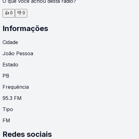
O que você achou desta rádio?
👍
0
👎
0
Informações
Cidade
João Pessoa
Estado
PB
Frequência
95.3 FM
Tipo
FM
Redes sociais