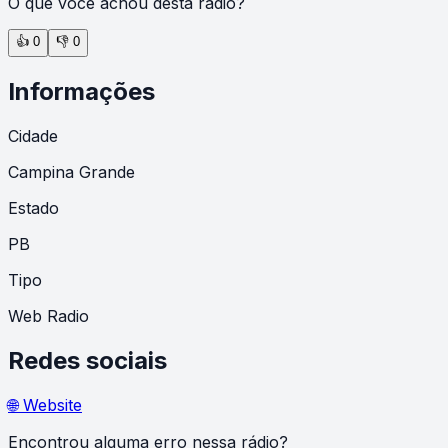
O que você achou desta rádio?
👍
0
👎
0
Informações
Cidade
Campina Grande
Estado
PB
Tipo
Web Radio
Redes sociais
🌐 Website
Encontrou alguma erro nessa rádio?