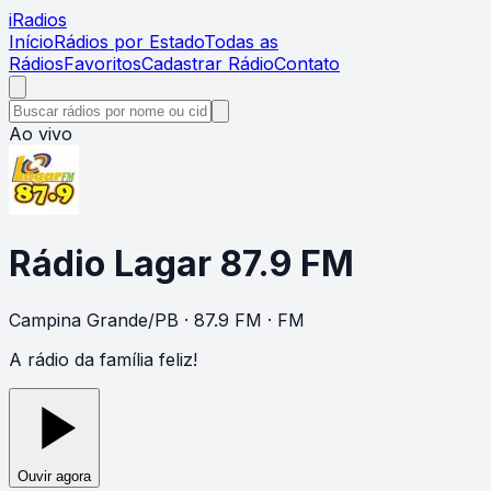
i
Radios
Início
Rádios por Estado
Todas as
Rádios
Favoritos
Cadastrar Rádio
Contato
Ao vivo
Rádio Lagar 87.9 FM
Campina Grande
/
PB
· 87.9 FM
· FM
A rádio da família feliz!
Ouvir agora