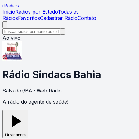
i
Radios
Início
Rádios por Estado
Todas as
Rádios
Favoritos
Cadastrar Rádio
Contato
Ao vivo
Rádio Sindacs Bahia
Salvador
/
BA
· Web Radio
A rádio do agente de saúde!
Ouvir agora