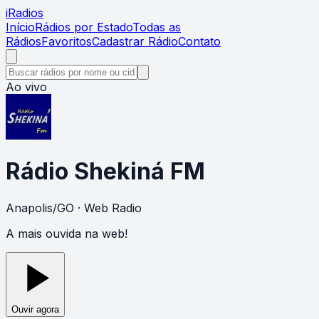
i
Radios
Início
Rádios por Estado
Todas as
Rádios
Favoritos
Cadastrar Rádio
Contato
Ao vivo
Rádio Shekiná FM
Anapolis
/
GO
· Web Radio
A mais ouvida na web!
Ouvir agora