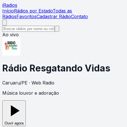
i
Radios
Início
Rádios por Estado
Todas as
Rádios
Favoritos
Cadastrar Rádio
Contato
Ao vivo
Rádio Resgatando Vidas
Caruaru
/
PE
· Web Radio
Música louvor e adoração
Ouvir agora