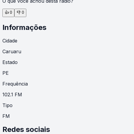
O que você achou desta rádio?
👍
0
👎
0
Informações
Cidade
Caruaru
Estado
PE
Frequência
102.1 FM
Tipo
FM
Redes sociais