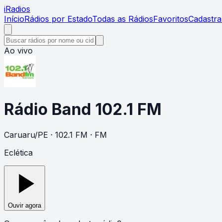
i
Radios
Início
Rádios por Estado
Todas as Rádios
Favoritos
Cadastra
Ao vivo
Rádio Band 102.1 FM
Caruaru
/
PE
· 102.1 FM
· FM
Eclética
Ouvir agora