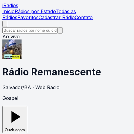
i
Radios
Início
Rádios por Estado
Todas as
Rádios
Favoritos
Cadastrar Rádio
Contato
Ao vivo
Rádio Remanescente
Salvador
/
BA
· Web Radio
Gospel
Ouvir agora