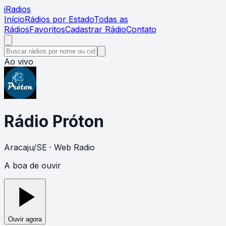
i
Radios
Início
Rádios por Estado
Todas as
Rádios
Favoritos
Cadastrar Rádio
Contato
Ao vivo
Rádio Próton
Aracaju
/
SE
· Web Radio
A boa de ouvir
Ouvir agora