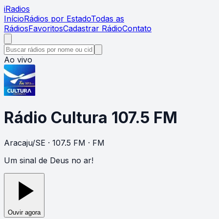
i
Radios
Início
Rádios por Estado
Todas as
Rádios
Favoritos
Cadastrar Rádio
Contato
Ao vivo
Rádio Cultura 107.5 FM
Aracaju
/
SE
· 107.5 FM
· FM
Um sinal de Deus no ar!
Ouvir agora