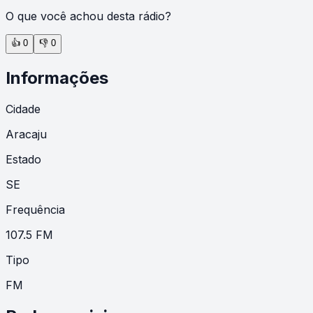
O que você achou desta rádio?
👍
0
👎
0
Informações
Cidade
Aracaju
Estado
SE
Frequência
107.5 FM
Tipo
FM