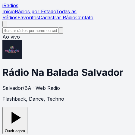
i
Radios
Início
Rádios por Estado
Todas as
Rádios
Favoritos
Cadastrar Rádio
Contato
Ao vivo
Rádio Na Balada Salvador
Salvador
/
BA
· Web Radio
Flashback, Dance, Techno
Ouvir agora