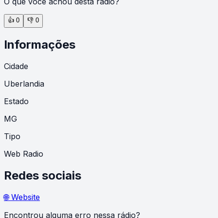
O que você achou desta rádio?
👍
0
👎
0
Informações
Cidade
Uberlandia
Estado
MG
Tipo
Web Radio
Redes sociais
🌐 Website
Encontrou alguma erro nessa rádio?