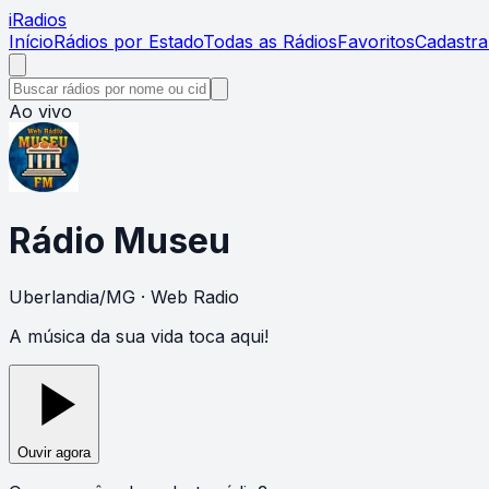
i
Radios
Início
Rádios por Estado
Todas as Rádios
Favoritos
Cadastra
Ao vivo
Rádio Museu
Uberlandia
/
MG
· Web Radio
A música da sua vida toca aqui!
Ouvir agora