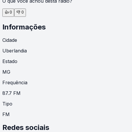
O que você achou desta rádio?
👍
0
👎
0
Informações
Cidade
Uberlandia
Estado
MG
Frequência
87.7 FM
Tipo
FM
Redes sociais