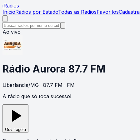
i
Radios
Início
Rádios por Estado
Todas as Rádios
Favoritos
Cadastra
Ao vivo
Rádio Aurora 87.7 FM
Uberlandia
/
MG
· 87.7 FM
· FM
A rádio que só toca sucesso!
Ouvir agora