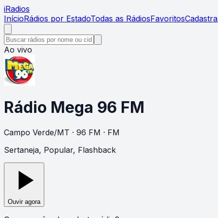
i
Radios
Início
Rádios por Estado
Todas as Rádios
Favoritos
Cadastra
Ao vivo
Rádio Mega 96 FM
Campo Verde
/
MT
· 96 FM
· FM
Sertaneja, Popular, Flashback
Ouvir agora