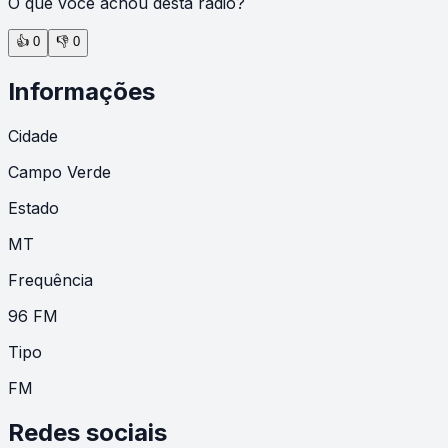
O que você achou desta rádio?
👍
0
👎
0
Informações
Cidade
Campo Verde
Estado
MT
Frequência
96 FM
Tipo
FM
Redes sociais