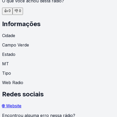
O que você achou desta rádio?
👍
0
👎
0
Informações
Cidade
Campo Verde
Estado
MT
Tipo
Web Radio
Redes sociais
🌐 Website
Encontrou alguma erro nessa rádio?