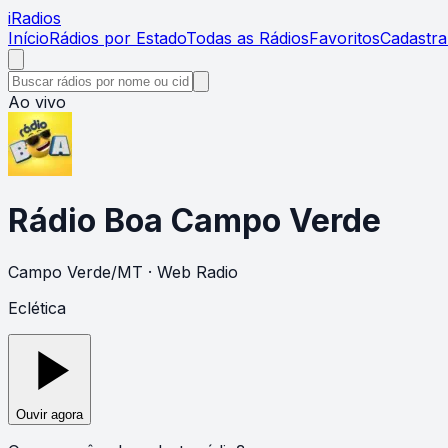
i
Radios
Início
Rádios por Estado
Todas as Rádios
Favoritos
Cadastra
Ao vivo
Rádio Boa Campo Verde
Campo Verde
/
MT
· Web Radio
Eclética
Ouvir agora