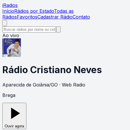
i
Radios
Início
Rádios por Estado
Todas as
Rádios
Favoritos
Cadastrar Rádio
Contato
Ao vivo
Rádio Cristiano Neves
Aparecida de Goiânia
/
GO
· Web Radio
Brega
Ouvir agora