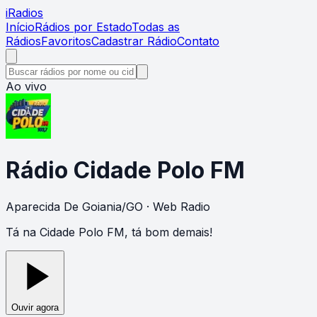
i
Radios
Início
Rádios por Estado
Todas as
Rádios
Favoritos
Cadastrar Rádio
Contato
Ao vivo
Rádio Cidade Polo FM
Aparecida De Goiania
/
GO
· Web Radio
Tá na Cidade Polo FM, tá bom demais!
Ouvir agora